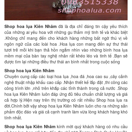
Shop hoa lụa Kiên Nhâm
đã là địa chỉ đáng tin cậy yêu thích
của những ai yêu hoa với những gu thẩm mỹ tinh tế và khác biệt
.Không chỉ mang đến cho khách hàng những bất ngờ thú vị về
ngôn ngữ của các loài hoa .Hoa lụa con mang đến sự thư thái
tươi trẻ mỗi khi bạn thả hồn ngắm nhìn vào những bình hoa lụa
mềm mại của bàn tay nghệ nhân rất khéo léo và tinh tế .Bạn sẽ
được tìm lại những điều thư thái an bình nhất trong cuộc sống
Shop hoa lụa Kiên Nhâm
Chuyên cung cấp các loại hoa lụa ,hoa đá ,hoa cao su ,cây cảnh
nghệ thuật nhập khẩu cao cấp .Nhận thiết kế lắp đặt ,thi công các
công trình lớn ,nhỏ trên khắp các tỉnh thành trong cả nước .Shop
hoa lụa Kiên Nhâm luôn đáp ứng đủ tiêu chuẩn chất lượng và giá
cả hợp lý.Hiện nay trên thị trường có rất nhiều Shop hoa lụa ra
đời.Chính bởi vậy shop hoa lụa Kiên Nhâm luôn cho ra những sản
phẩm độc đáo và giá cả cạnh tranh làm vừa lòng khách hàng khó
tính nhất.
Shop hoa lụa Kiên Nhâm
kính mời quý khách hàng có nhu cầu