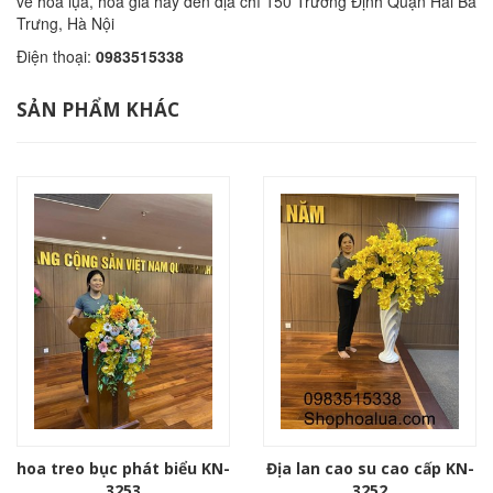
về hoa lụa, hoa giả hãy đến địa chỉ 150 Trương Định Quận Hai Bà
Trưng, Hà Nội
Điện thoại:
0983515338
SẢN PHẨM KHÁC
hoa treo bục phát biểu KN-
Địa lan cao su cao cấp KN-
3253
3252