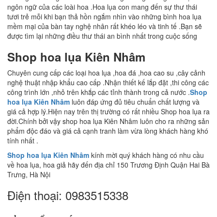
ngôn ngữ của các loài hoa .Hoa lụa con mang đến sự thư thái
tươi trẻ mỗi khi bạn thả hồn ngắm nhìn vào những bình hoa lụa
mềm mại của bàn tay nghệ nhân rất khéo léo và tinh tế .Bạn sẽ
được tìm lại những điều thư thái an bình nhất trong cuộc sống
Shop hoa lụa Kiên Nhâm
Chuyên cung cấp các loại hoa lụa ,hoa đá ,hoa cao su ,cây cảnh
nghệ thuật nhập khẩu cao cấp .Nhận thiết kế lắp đặt ,thi công các
công trình lớn ,nhỏ trên khắp các tỉnh thành trong cả nước .
Shop
hoa lụa Kiên Nhâm
luôn đáp ứng đủ tiêu chuẩn chất lượng và
giá cả hợp lý.Hiện nay trên thị trường có rất nhiều Shop hoa lụa ra
đời.Chính bởi vậy shop hoa lụa Kiên Nhâm luôn cho ra những sản
phẩm độc đáo và giá cả cạnh tranh làm vừa lòng khách hàng khó
tính nhất .
Shop hoa lụa Kiên Nhâm
kính mời quý khách hàng có nhu cầu
về hoa lụa, hoa giả hãy đến địa chỉ 150 Trương Định Quận Hai Bà
Trưng, Hà Nội
Điện thoại: 0983515338