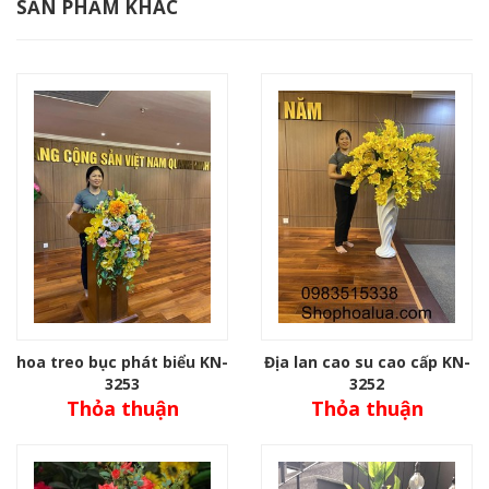
SẢN PHẨM KHÁC
hoa treo bục phát biểu KN-
Địa lan cao su cao cấp KN-
3253
3252
Thỏa thuận
Thỏa thuận