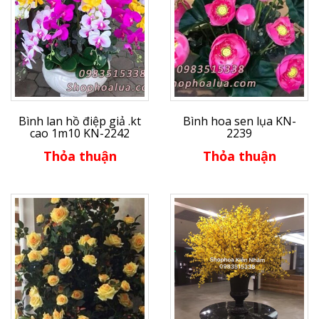
Bình lan hồ điệp giả .kt
Bình hoa sen lụa KN-
cao 1m10 KN-2242
2239
Thỏa thuận
Thỏa thuận