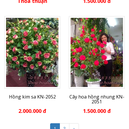
Thỏa thuận
1.500.000 đ
Hồng kim sa KN-2052
Cây hoa hồng nhung KN-
2051
2.000.000 đ
1.500.000 đ
1
2
»