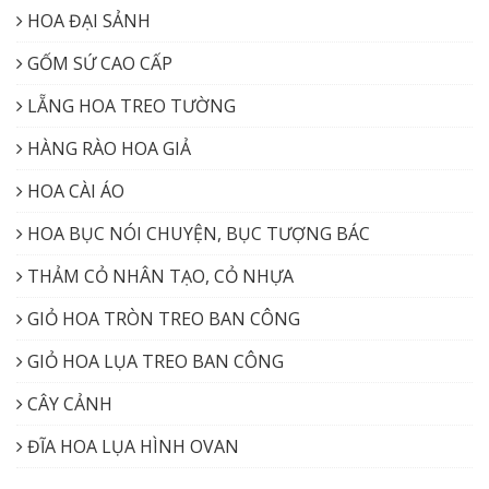
HOA ĐẠI SẢNH
GỐM SỨ CAO CẤP
LẴNG HOA TREO TƯỜNG
HÀNG RÀO HOA GIẢ
HOA CÀI ÁO
HOA BỤC NÓI CHUYỆN, BỤC TƯỢNG BÁC
THẢM CỎ NHÂN TẠO, CỎ NHỰA
GIỎ HOA TRÒN TREO BAN CÔNG
GIỎ HOA LỤA TREO BAN CÔNG
CÂY CẢNH
ĐĨA HOA LỤA HÌNH OVAN