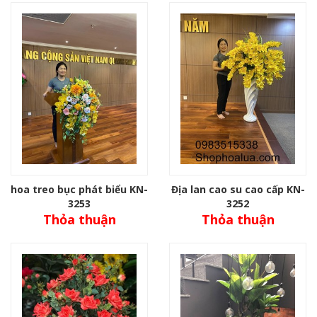
hoa treo bục phát biểu KN-
Địa lan cao su cao cấp KN-
3253
3252
Thỏa thuận
Thỏa thuận